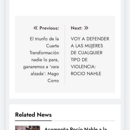
Navegación
Previous:
Next:
de
El triunfo de la
VOY A DEFENDER
Cuarta
A LAS MUJERES
entradas
Transformación
DE CUALQUIER
nadie lo para,
TIPO DE
ganaremos a ‘vara
VIOLENCIA:
alzada’: Mago
ROCIO NAHLE
Corro
Related News
Acompaña Rocío Nahle a la