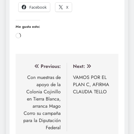
Facebook
X
Me gusta esto:
Loading…
Navegación
Previous:
Next:
de
Con muestras de
VAMOS POR EL
apoyo de la
PLAN C, AFIRMA
entradas
Colonia Cojinillo
CLAUDIA TELLO
en Tierra Blanca,
arranca Mago
Corro su campaña
para la Diputación
Federal