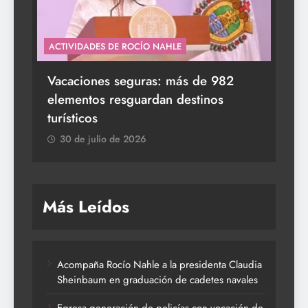
E ROCÍO NAHLE
ACTIVIDADES DE ROCÍO NAHLE
ernadora 5 mil apoyos a
Vacaciones seguras: m
a la Familia
elementos resguardan d
turísticos
de 2026
30 de julio de 2026
Más Leídos
Acompaña Rocío Nahle a la presidenta Claudia
Sheinbaum en graduación de cadetes navales