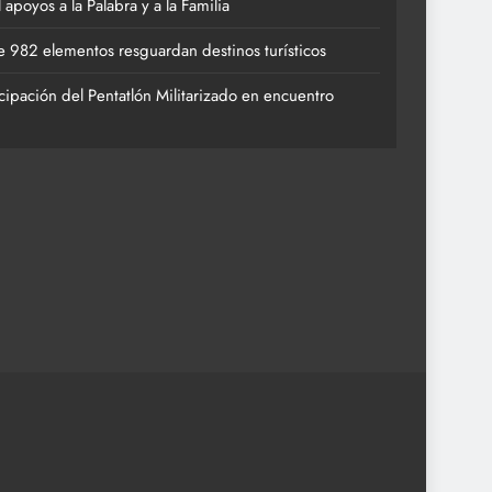
poyos a la Palabra y a la Familia
 982 elementos resguardan destinos turísticos
cipación del Pentatlón Militarizado en encuentro
ACTIVIDADES 
 apoyos a la Palabra y a la Familia
Vacaciones
destinos tur
27 de julio 