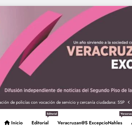
ciones seguras: más de 982 elementos resguardan destinos turísticos
 Nahle a la presidenta Claudia Sheinbaum en graduación de cadetes
navales
ción de policías con vocación de servicio y cercanía ciudadana: SSP
Entrega Gobernadora 5 mil apoyos a la Palabra y a la Familia
Editorial
Veracruz
Inicio
Editorial
Veracruzan@s ExcepcioNahles
ciones seguras: más de 982 elementos resguardan destinos turísticos