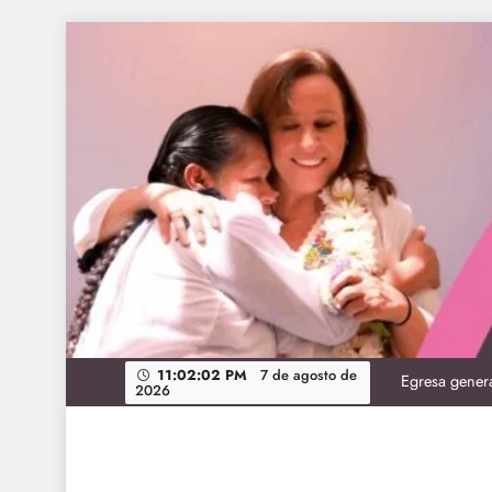
Skip
to
content
Vaca
Acompaña Rocío
11:02:03 PM
7 de agosto de
Egresa genera
2026
Vaca