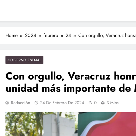
Nahles
 Nahle a la presidenta Claudia Sheinbaum en graduación de cadetes
navales
ción de policías con vocación de servicio y cercanía ciudadana: SSP
Entrega Gobernadora 5 mil apoyos a la Palabra y a la Familia
Home
2024
febrero
24
Con orgullo, Veracruz honr
ciones seguras: más de 982 elementos resguardan destinos turísticos
GOBIERNO ESTATAL
Con orgullo, Veracruz honr
unidad más importante d
Redacción
24 De Febrero De 2024
0
3 Mins