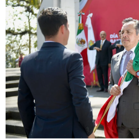
ACTIVIDADES DE ROCÍO NAHLE
ACTIVIDADES 
Entrega Gobernadora 5 mil apoyos a
Vacaciones
la Palabra y a la Familia
elementos 
turísticos
24 de febrero de 2024
24 de febre