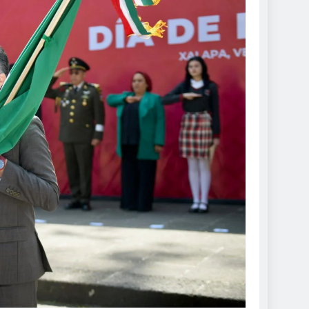
DE ROCÍO NAHLE
 seguras: más de 982
resguardan destinos
ro de 2024