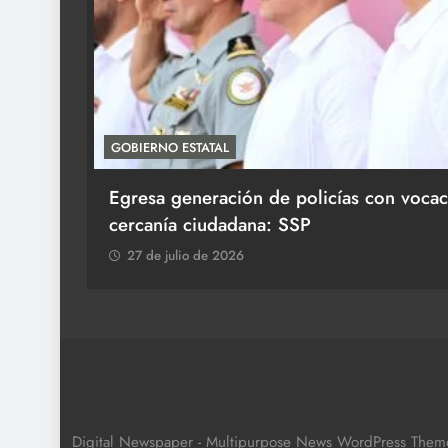
GOBIERNO ESTATAL
aum en
Egresa generación de policías con vocac
cercanía ciudadana: SSP
27 de julio de 2026
Digital Newspaper - Multipurpose News WordPress The