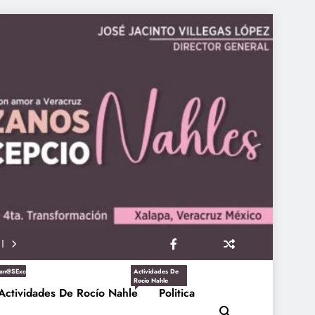
an@sExcepcioNahles
Actividades De
Rocío Nahle
Actividades De Rocío Nahle
Politica