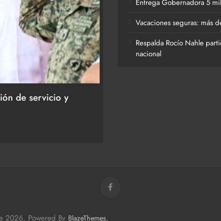
Entrega Gobernadora 5 mil a
Vacaciones seguras: más de
Respalda Rocío Nahle parti
nacional
ACTIVIDADES DE ROCÍO NAHLE
ión de servicio y
Entrega Gobernadora 5 mil
27 de julio de 2026
me 2026. Powered By
.
BlazeThemes