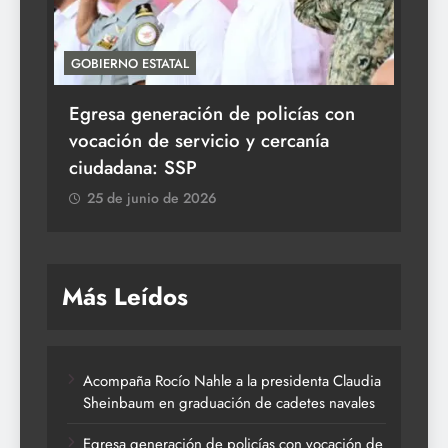
GOBIERNO ESTATAL
ACT
Egresa generación de policías con
En
vocación de servicio y cercanía
la 
ciudadana: SSP
2
25 de junio de 2026
Más Leídos
Acompaña Rocío Nahle a la presidenta Claudia
Sheinbaum en graduación de cadetes navales
Egresa generación de policías con vocación de