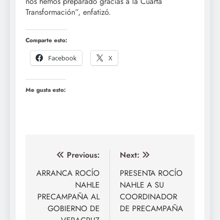
nos hemos preparado gracias a la Cuarta
Transformación”, enfatizó.
Comparte esto:
Facebook
X
Me gusta esto:
Navegación
Previous:
Next:
de
ARRANCA ROCÍO
PRESENTA ROCÍO
NAHLE
NAHLE A SU
entradas
PRECAMPAÑA AL
COORDINADOR
GOBIERNO DE
DE PRECAMPAÑA