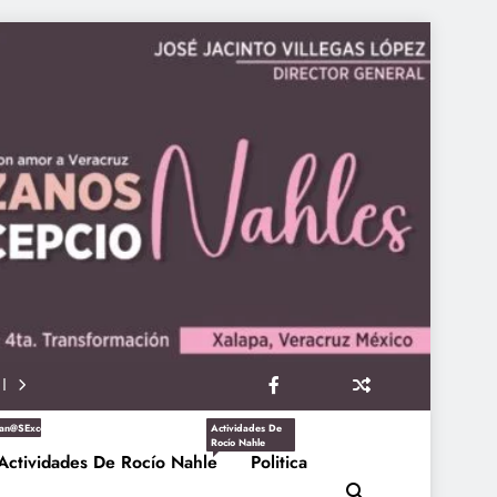
an@sExcepcioNahles
Actividades De
Rocío Nahle
Actividades De Rocío Nahle
Politica