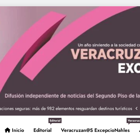
ciones seguras: más de 982 elementos resguardan destinos turísticos
 Nahle a la presidenta Claudia Sheinbaum en graduación de cadetes
navales
ción de policías con vocación de servicio y cercanía ciudadana: SSP
Editorial
Veracruz
Inicio
Editorial
Veracruzan@s ExcepcioNahles
Entrega Gobernadora 5 mil apoyos a la Palabra y a la Familia