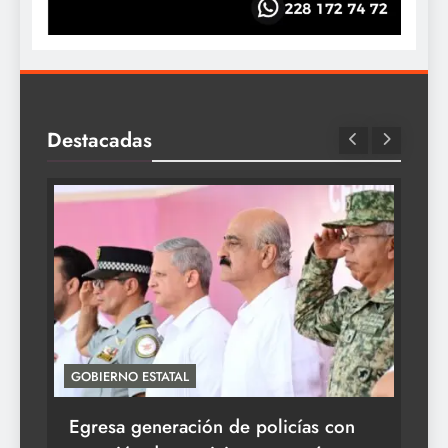
Destacadas
GOBIERNO ESTATAL
ACT
Egresa generación de policías con
En