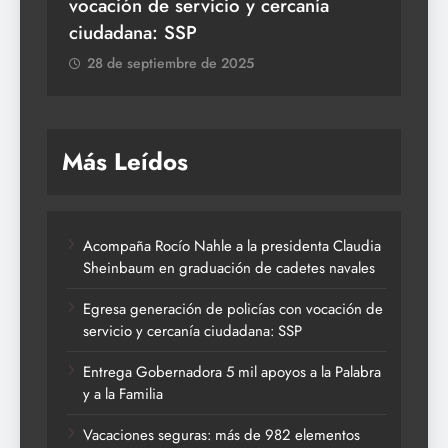
vocación de servicio y cercanía
la 
ciudadana: SSP
2
28 de septiembre de 2025
Más Leídos
Acompaña Rocío Nahle a la presidenta Claudia
Sheinbaum en graduación de cadetes navales
Egresa generación de policías con vocación de
servicio y cercanía ciudadana: SSP
Entrega Gobernadora 5 mil apoyos a la Palabra
y a la Familia
Vacaciones seguras: más de 982 elementos