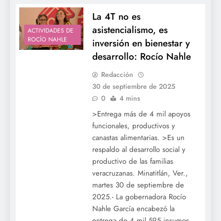
La 4T no es
asistencialismo, es
ACTIVIDADES DE
ROCÍO NAHLE
inversión en bienestar y
desarrollo: Rocío Nahle
Redacción
30 de septiembre de 2025
0
4 mins
>Entrega más de 4 mil apoyos
funcionales, productivos y
canastas alimentarias. >Es un
respaldo al desarrollo social y
productivo de las familias
veracruzanas. Minatitlán, Ver.,
martes 30 de septiembre de
2025.- La gobernadora Rocío
Nahle García encabezó la
entrega de 4 mil 595 insumos