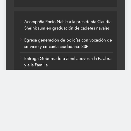
Acompaña Rocío Nahle a la presidenta Claudia
Sheinbaum en graduación de cadetes navales
Egresa generación de policías con vocación de
servicio y cercanía ciudadana: SSP
Entrega Gobernadora 5 mil apoyos a la Palabra
y a la Familia
Vacaciones seguras: más de 982 elementos
resguardan destinos turísticos
Respalda Rocío Nahle participación del
Pentatlón Militarizado en encuentro nacional