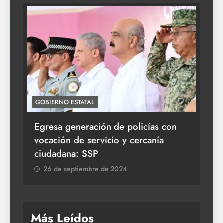
GOBIERNO ESTATAL
ACT
Egresa generación de policías con
En
vocación de servicio y cercanía
la 
ciudadana: SSP
26 de septiembre de 2024
Más Leídos